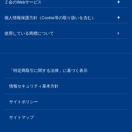
Ｚ会のWebサービス
以
個人情報保護方針（Cookie等の取り扱いを含む）
上
使用している商標について
の
差
を
「特定商取引に関する法律」に基づく表示
つ
情報セキュリティ基本方針
け
サイトポリシー
る。
サイトマップ
幼