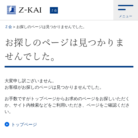
Ｚ
Ｚ会
メニュー
会
Ｚ会
>
お探しのページは見つかりませんでした。
【公
お探しのページは見つかりま
式
せんでした。
サ
イ
大変申し訳ございません。
お客様がお探しのページは見つかりませんでした。
ト】
お手数ですがトップページからお求めのページをお探しいただく
か、サイト内検索などをご利用いただき、ページをご確認くださ
自
い。
ら
トップページ
お