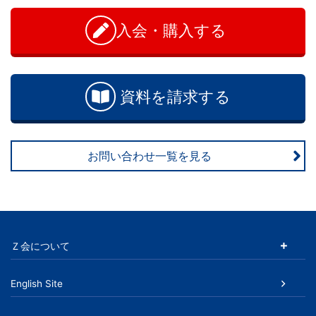
学
問
い
入会・購入する
ぶ
合
わ
こ
せ
資料を請求する
と
は、
お問い合わせ一覧を見る
や
が
て、
Ｚ会について
学
English Site
力