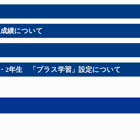
が変更になりました。
・成績について
しては、下記サイトよりご確認ください。
生タブレットコース・中学受験コース
受験生向けコース
2025年3月31日で終了いたしました。
・2年生 「プラス学習」設定について
4月30日12:00[正午]（Ｚ会必着）までにご提出いただいた添削
郵送での返却のみとなります。
・小学生向けコースをご受講される方
教育をご受講される方
は一律「まとめテスト」の結果によって、「応用」または「標準
025年3月21日Ｚ会到着分までの添削問題の成績が確認できます。
、プラス学習を「なし」にすることはできませんので、ご了承
されている方は、下記の「my Z（マイゼット）」の「お手続き
「Ｚ会MyPage」の掲載、紙の成績表返却ともに対象外とな
れている方は、下記の「my Z（マイゼット）」の「お手続き・
けます。
す。
「my Z（マイゼット）」をご利用いただけません。
 Z（マイゼット）」をご利用いただけません。