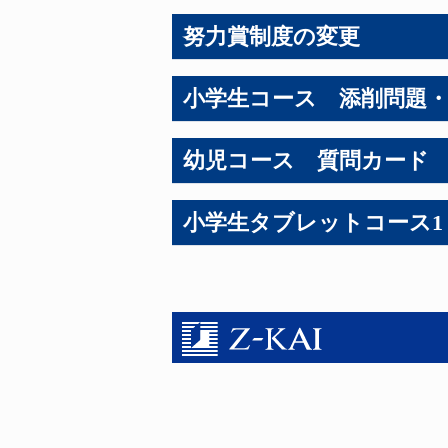
努力賞制度の変更
2025年4月1日より、努力賞制度
小学生コース 添削問題
2025年度からの努力賞につきま
添削問題・成績
幼児コース 質問カード
幼児コース・小学生コース・小学
中学準備・中学生・高校生・大学
質問カードのダウンロードサービスは
小学生タブレットコース1
「Ｚ会MyPage」では、2025年
それ以降に到着した添削問題は、
2025年4月以降もＺ会幼児
2025年度以降もＺ会の通信
2025年度より、「プラス学習」
また、「Ｚ会MyPage」では、2
ご自身でレベルを設定することや
2025年4月以降も継続して受講
それ以降に提出された添削問題は、
2025年度以降も継続して受講さ
学習に関して」からご質問いただ
申請」より申請をお願いいたしま
my Z（マイゼット）
解答解説・「今月のイチ問」
my Z（マイゼット）
※2025年3月以前に退会された方は
2024年度中に退会された方は「my