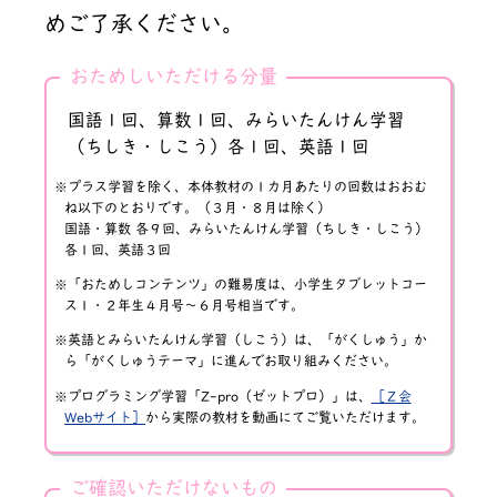
めご了承ください。
おためしいただける分量
国語１回、算数１回、みらいたんけん学習
（ちしき・しこう）各１回、英語１回
プラス学習を除く、本体教材の１カ月あたりの回数はおおむ
ね以下のとおりです。（３月・８月は除く）
国語・算数 各９回、みらいたんけん学習（ちしき・しこう）
各１回、英語３回
「おためしコンテンツ」の難易度は、小学生タブレットコー
ス１・２年生４月号～６月号相当です。
英語とみらいたんけん学習（しこう）は、「がくしゅう」か
ら「がくしゅうテーマ」に進んでお取り組みください。
プログラミング学習「Z-pro（ゼットプロ）」は、
［Ｚ会
Webサイト］
から実際の教材を動画にてご覧いただけます。
ご確認いただけないもの